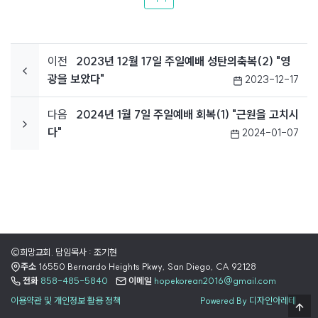
이전
2023년 12월 17일 주일예배 성탄의축복(2) "영
광을 보았다"
2023-12-17
다음
2024년 1월 7일 주일예배 회복(1) "근원을 고치시
다"
2024-01-07
©희망교회. 담임목사 : 조기현
주소
16550 Bernardo Heights Pkwy, San Diego, CA 92128
전화
858-485-5840
이메일
hopekorean2016@gmail.com
이용약관 및 개인정보 활용 정책
Powered By 디자인아레테