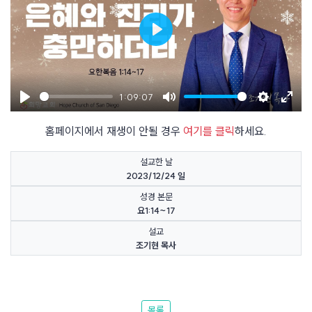
Play
1:09:07
Play
Mute
Settings
Enter
홈페이지에서 재생이 안될 경우
여기를 클릭
하세요.
fulls
설교한 날
2023/12/24 일
성경 본문
요1:14~17
설교
조기현 목사
목록