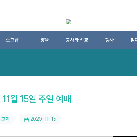
소그룹
양육
봉사와 선교
행사
참
 11월 15일 주일 예배
망교회
2020-11-15