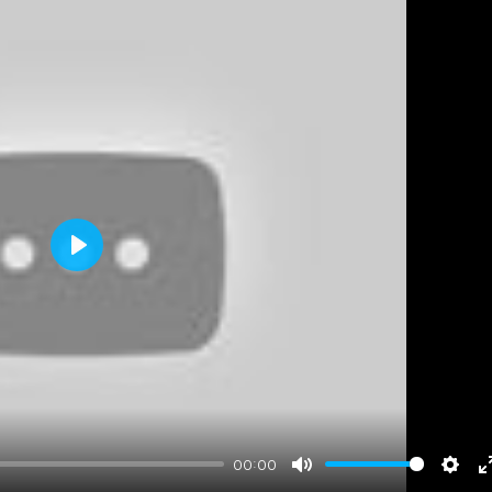
Play
00:00
Mute
Setti