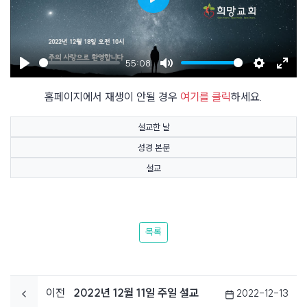
Play
55:08
Play
Mute
Settings
Enter
홈페이지에서 재생이 안될 경우
여기를 클릭
하세요.
fulls
설교한 날
성경 본문
설교
목록
이전
2022년 12월 11일 주일 설교
2022-12-13