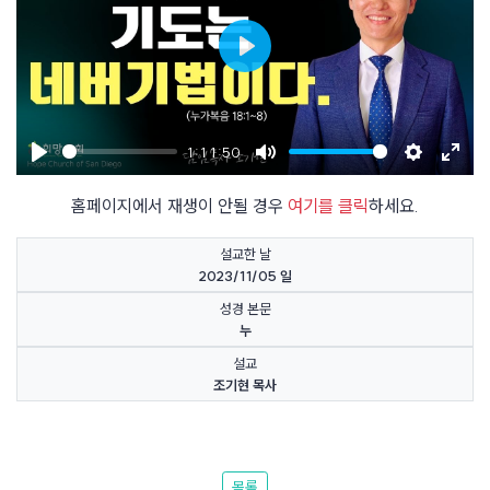
Play
1:11:50
Play
Mute
Settings
Enter
홈페이지에서 재생이 안될 경우
여기를 클릭
하세요.
fulls
설교한 날
2023/11/05 일
성경 본문
누
설교
조기현 목사
목록