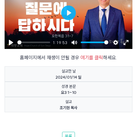
Play
1:19:53
Play
Mute
Settings
Enter
홈페이지에서 재생이 안될 경우
여기를 클릭
하세요.
fulls
설교한 날
2024/01/14 일
성경 본문
요3:1~10
설교
조기현 목사
목록