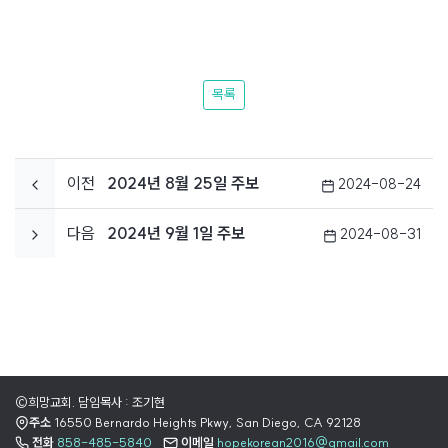
목록
이전
2024년 8월 25일 주보
2024-08-24
다음
2024년 9월 1일 주보
2024-08-31
©희망교회. 담임목사 : 조기현
주소
16550 Bernardo Heights Pkwy, San Diego, CA 92128
전화
858-485-5840
이메일
hopekorean2016@gmail.com