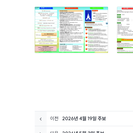
이전
2026년 4월 19일 주보