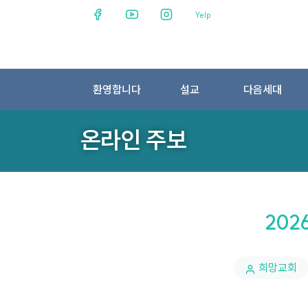
Yelp
환영합니다
설교
다음세대
온라인 주보
202
희망교회