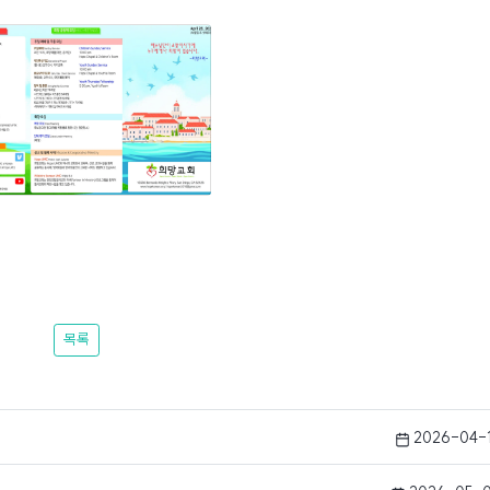
목록
2026-04-