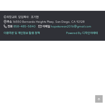
©희망교회. 담임목사 : 조기현
주소
16550 Bernardo Heights Pkwy, San Diego, CA 92128
전화
858-485-5840
이메일
hopekorean2016@gmail.com
이용약관 및 개인정보 활용 정책
Powered By 디자인아레테